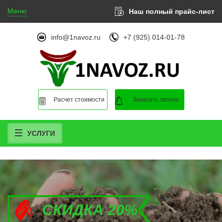
Меню
Наш полный прайс-лист
info@1navoz.ru
+7 (925) 014-01-78
Расчет стоимости
Заказать звонок
УСЛУГИ
СКИДКА 20%
СКИДКА 20%
СКИДКА 20%