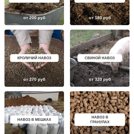
КОЖИНО
КИСЛОВОДСК
КОКОШКИНО
КРОПОТКИН
КОЛЮБАКИНО
УСОЛЬЕ
КОММУНАРКА
НИЖНЕВАРТОВСК
от 200 руб
от 180 руб
КОНСТАНТИНОВО
КОРЕНОВСК
КОРЕНЕВО
ПИОНЕРСКИЙ
КОРОЛЕВ
КИРИШИ
КОСИНО
САРОВ
КОТЕЛЬНИКИ
ЧАПАЕВСК
КРАСКОВО
АЛЕКСИН
КРАСНАЯ ПАХРА
БЕЛОРЕЧЕНСК
КРАСНОАРМЕЙСК
БОЛЬШОЙ КАМЕНЬ
КРОЛИЧИЙ НАВОЗ
СВИНОЙ НАВОЗ
КРАСНОГОРСК
КИРЖАЧ
КРАСНОЗАВОДСК
ПРИОЗЕРСК
КРАСНОЗНАМЕНСК
САЛЬСК
КРАТОВО
ТОБОЛЬСК
от 270 руб
от 320 руб
КРЮКОВО
ВОТКИНСК
КУБИНКА
КИЗЛЯР
КУПАВНА
БЕРДСК
КУРОВСКОЕ
НЕФТЕЮГАНСК
ЛЕСНОЙ
ВОЛХОВ
ЛЕТОВО
САЛАВАТ
ЛИКИНО-ДУЛЕВО
СОСНОВЫЙ БОР
ЛОБАНОВО
РЕВДА
ЛОБНЯ
ГАГАРИН
НАВОЗ В
НАВОЗ В МЕШКАХ
ЛОПАТИНСКИЙ
ПОЧИНОК
ГРАНУЛАХ
ЛОСИНО-ПЕТРОВСКИЙ
ГУСЕВ
ЛОТОШИНО
КАНАШ