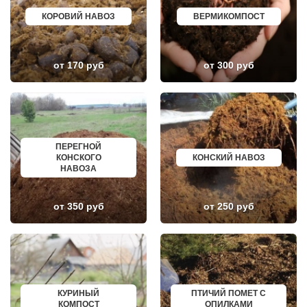
ДОРОХОВО
ЖЕЛЕЗНОГОРСК
ДРЕЗНА
АСБЕСТ
КОРОВИЙ НАВОЗ
ВЕРМИКОМПОСТ
ДРУЖБА
БОРИСОГЛЕБСК
ДУБКИ
БУЗУЛУК
ДУБНА
ЕССЕНТУКИ
ДУБОВАЯ РОЩА
КАНСК
от 170 руб
от 300 руб
ЕГОРЬЕВСК
ТОСНО
ЖЕЛЕЗНОДОРОЖНЫЙ
ЭЛИСТА
ЖИЛЕВО
ХАСАВЮРТ
ЖУКОВСКИЙ
УХТА
ЗАГОРЯНСКИЙ
НОРИЛЬСК
ЗАПРУДНЯ
РЕЖ
ЗАРАЙСК
НОВОАЛТАЙСК
ПЕРЕГНОЙ
ЗАРЕЧЬЕ
НЕВИННОМЫССК
КОНСКОГО
КОНСКИЙ НАВОЗ
ЗВЕНИГОРОД
ГОРНО АЛТАЙСК
НАВОЗА
ЗЕЛЕНОГРАД
КИНЕШМА
ЗЕЛЕНОГРАДСКИЙ
СЕРОВ
ЗНАМЯ ОКТЯБРЯ
АЛЬМЕТЬЕВСК
ИВАНТЕЕВКА
ГРОЗНЫЙ
от 350 руб
от 250 руб
ИКША
ЗЛАТОУСТ
ИСТРА
НОВОЧЕБОКСАРСК
КАЛИНИНЕЦ
МИРНЫЙ
КАШИРА
ГЕОРГИЕВСК
КИЕВСКИЙ
НОВОКУЙБЫШЕВСК
КЛИМОВСК
МИНЕРАЛЬНЫЕ ВОДЫ
КЛИН
ЕЛАБУГА
КЛЯЗЬМА
ЕЛЕЦ
КУРИНЫЙ
ПТИЧИЙ ПОМЕТ С
КНУТОВО
ПАВЛОВО
КОМПОСТ
ОПИЛКАМИ