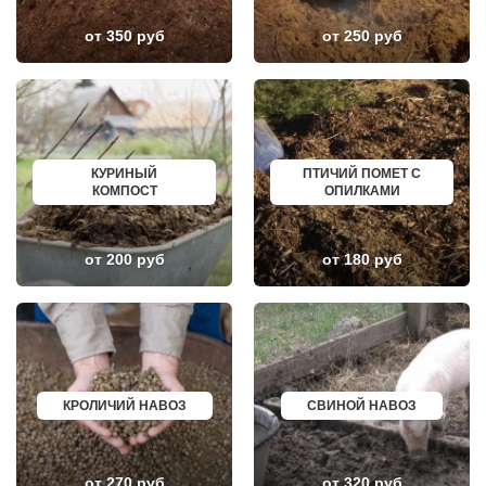
ЗНАМЯ ОКТЯБРЯ
АЛЬМЕТЬЕВСК
ИВАНТЕЕВКА
ГРОЗНЫЙ
от 350 руб
от 250 руб
ИКША
ЗЛАТОУСТ
ИСТРА
НОВОЧЕБОКСАРСК
КАЛИНИНЕЦ
МИРНЫЙ
КАШИРА
ГЕОРГИЕВСК
КИЕВСКИЙ
НОВОКУЙБЫШЕВСК
КЛИМОВСК
МИНЕРАЛЬНЫЕ ВОДЫ
КЛИН
ЕЛАБУГА
КЛЯЗЬМА
ЕЛЕЦ
КУРИНЫЙ
ПТИЧИЙ ПОМЕТ С
КНУТОВО
ПАВЛОВО
КОМПОСТ
ОПИЛКАМИ
КОЖИНО
КИСЛОВОДСК
КОКОШКИНО
КРОПОТКИН
КОЛЮБАКИНО
УСОЛЬЕ
КОММУНАРКА
НИЖНЕВАРТОВСК
от 200 руб
от 180 руб
КОНСТАНТИНОВО
КОРЕНОВСК
КОРЕНЕВО
ПИОНЕРСКИЙ
КОРОЛЕВ
КИРИШИ
КОСИНО
САРОВ
КОТЕЛЬНИКИ
ЧАПАЕВСК
КРАСКОВО
АЛЕКСИН
КРАСНАЯ ПАХРА
БЕЛОРЕЧЕНСК
КРАСНОАРМЕЙСК
БОЛЬШОЙ КАМЕНЬ
КРОЛИЧИЙ НАВОЗ
СВИНОЙ НАВОЗ
КРАСНОГОРСК
КИРЖАЧ
КРАСНОЗАВОДСК
ПРИОЗЕРСК
КРАСНОЗНАМЕНСК
САЛЬСК
КРАТОВО
ТОБОЛЬСК
от 270 руб
от 320 руб
КРЮКОВО
ВОТКИНСК