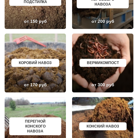
ПОДСТИЛКА
ГОЛИЦИНО
БОРОВИЧИ
НАВОЗА
ГОРКИ ЛЕНИНСКИЕ
ХАНТЫ МАНСИЙСК
ГОРКИ-10
ДМИТРИЕВ
ДАВЫДОВО
ПЕТРОПАВЛОВСК КАМЧАТСКИЙ
от 150 руб
от 200 руб
ДЕДЕНЕВО
АПШЕРОНСК
ДЕДОВСК
ВЕЛИКИЕ ЛУКИ
ДЕМИХОВО
ЛОМОНОСОВ
ДЗЕРЖИНСКИЙ
НИЖНЕКАМСК
ДМИТРОВ
КАСПИЙСК
ДОЛГОПРУДНЫЙ
АЧИНСК
ДОМОДЕДОВО
ЧЕРКЕССК
ДОРОХОВО
ЖЕЛЕЗНОГОРСК
ДРЕЗНА
АСБЕСТ
КОРОВИЙ НАВОЗ
ВЕРМИКОМПОСТ
ДРУЖБА
БОРИСОГЛЕБСК
ДУБКИ
БУЗУЛУК
ДУБНА
ЕССЕНТУКИ
ДУБОВАЯ РОЩА
КАНСК
от 170 руб
от 300 руб
ЕГОРЬЕВСК
ТОСНО
ЖЕЛЕЗНОДОРОЖНЫЙ
ЭЛИСТА
ЖИЛЕВО
ХАСАВЮРТ
ЖУКОВСКИЙ
УХТА
ЗАГОРЯНСКИЙ
НОРИЛЬСК
ЗАПРУДНЯ
РЕЖ
ЗАРАЙСК
НОВОАЛТАЙСК
ПЕРЕГНОЙ
ЗАРЕЧЬЕ
НЕВИННОМЫССК
КОНСКОГО
КОНСКИЙ НАВОЗ
ЗВЕНИГОРОД
ГОРНО АЛТАЙСК
НАВОЗА
ЗЕЛЕНОГРАД
КИНЕШМА
ЗЕЛЕНОГРАДСКИЙ
СЕРОВ