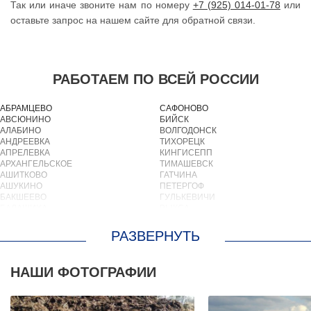
Так или иначе звоните нам по номеру
+7 (925) 014-01-78
или
оставьте запрос на нашем сайте для обратной связи.
РАБОТАЕМ ПО ВСЕЙ РОССИИ
АБРАМЦЕВО
САФОНОВО
АВСЮНИНО
БИЙСК
АЛАБИНО
ВОЛГОДОНСК
АНДРЕЕВКА
ТИХОРЕЦК
АПРЕЛЕВКА
КИНГИСЕПП
АРХАНГЕЛЬСКОЕ
ТИМАШЕВСК
АШИТКОВО
ГАТЧИНА
АШУКИНО
ПЕТЕРГОФ
БАКШЕЕВО
ГУЛЬКЕВИЧИ
БАЛАШИХА
ВЫКСА
БАРВИХА
БЕРЕЗОВСКИЙ
БАРЫБИНО
ВЫБОРГ
БЕЛООЗЕРСКИЙ
ТУАПСЕ
БЕЛООМУТ
ЗИМА
БЕЛЫЕ СТОЛБЫ
БРАТСК
НАШИ ФОТОГРАФИИ
БОГОРОДСКОЕ
СЕВЕРОДВИНСК
БОЛЬШИЕ ВЯЗЕМЫ
БАЛАКОВО
БОЛЬШИЕ ДВОРЫ
НАХОДКА
БОЛЬШОЕ БУНЬКОВО
КОЛПИНО