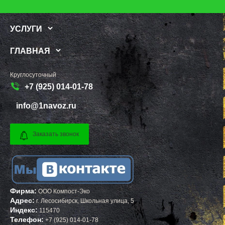
ПАВЛОВСКИЙ ПОСАД
УСТЬ ИЛИМСК
ПЕНИНО
ШАДРИНСК
ПЕРВОМАЙСКОЕ
ДАНКОВ
УСЛУГИ
ПЕРЕСВЕТ
МИЧУРИНСК
ПЕСКИ
ВЯЗНИКИ
ПИРОГОВСКИЙ
ГОРОДЕЦ
ГЛАВНАЯ
ПОВАРОВО
САСОВО
ПОДОЛЬСК
СУХОЙ ЛОГ
ПОЛУШКИНО
ГУРЬЕВСК
Круглосуточный
ПОСЕЛОК ВОСКРЕСЕНСКОЕ
МИХАЙЛОВ
+7 (925) 014-01-78
ПОСЕЛОК БИОКОМБИНАТА
НЯГАНЬ
ПОСЕЛОК БОЛЬШЕВИК
МЕЛЕУЗ
ПОСЕЛОК ВОЛОДАРСКОГО
КОЛЬЧУГИНО
info@1navoz.ru
ПОСЕЛОК ВОРОВСКОГО
КАМЫШИН
ПОСЕЛОК ИМ. ЦЮРУПЫ
ТИХВИН
ПОСЕЛОК ЛЕСНЫЕ ПОЛЯНЫ
НОВОШАХТИНСК
Заказать звонок
ПОСЕЛОК ЛМС
ВОЛЬСК
МОСРЕНТГЕН
КОНАКОВО
ПРАВДИНСКИЙ
САРАПУЛ
ПРИВОКЗАЛЬНЫЙ
КОМСОМОЛЬСК НА АМУРЕ
ПРОЛЕТАРСКИЙ
КИЗИЛЮРТ
ПРОТВИНО
МИХАЙЛОВСК
ПТИЧНОЕ
ПЕТУШКИ
Фирма:
ПУЧКОВО
ПРИМОРСКО АХТАРСК
ООО Компост-Эко
ПУШКИНО
ЛЕСОСИБИРСК
Адрес:
г.
Лесосибирск
,
Школьная улица, 5
ПУЩИНО
БУДЕННОВСК
Индекс:
115470
РАДОВИЦКИЙ
КАЛЯЗИН
Телефон:
+7 (925) 014-01-78
РАЗВИЛКА
ГЛАЗОВ