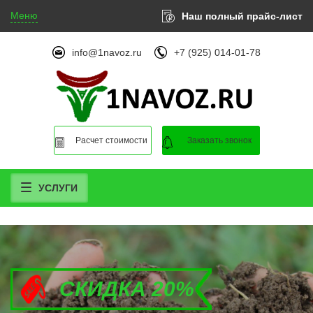
Меню
Наш полный прайс-лист
info@1navoz.ru
+7 (925) 014-01-78
Расчет стоимости
Заказать звонок
УСЛУГИ
СКИДКА 20%
СКИДКА 20%
СКИДКА 20%