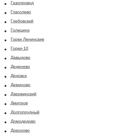
Газопровод
Глаголево
Глебовский
Голицино
Горки Ленинские
Горки-10
Давыдово
Деденево
Дедовск
Демихово
Дзержинский
Дмитров
Долгопрудный
Домодедово
Дорохово