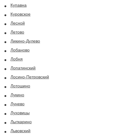
Купавна
Куровское
Лесной
Летово
Ликино-Дулево
Лобаново
Лобня
Лопатинский
Лосино-Петровский
Лотошино
Лукино
Лунево
Луховицы
Лыткарино
Львовский