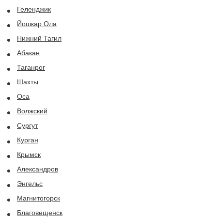
Геленджик
Йошкар Ола
Нижний Тагил
Абакан
Таганрог
Шахты
Оса
Волжский
Сургут
Курган
Крымск
Александров
Энгельс
Магнитогорск
Благовещенск