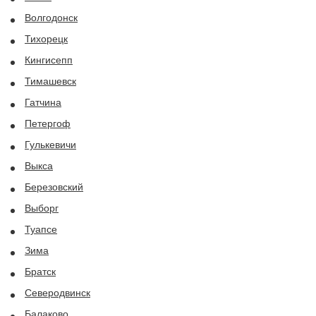
Волгодонск
Тихорецк
Кингисепп
Тимашевск
Гатчина
Петергоф
Гулькевичи
Выкса
Березовский
Выборг
Туапсе
Зима
Братск
Северодвинск
Балаково