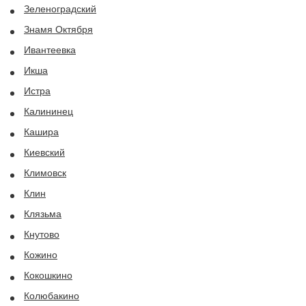
Зеленоградский
Знамя Октября
Ивантеевка
Икша
Истра
Калининец
Кашира
Киевский
Климовск
Клин
Клязьма
Кнутово
Кожино
Кокошкино
Колюбакино