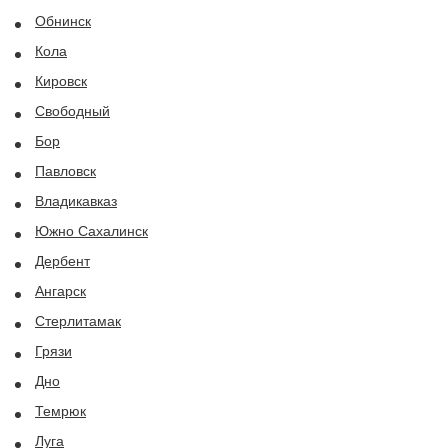
Обнинск
Кола
Кировск
Свободный
Бор
Павловск
Владикавказ
Южно Сахалинск
Дербент
Ангарск
Стерлитамак
Грязи
Дно
Темрюк
Луга