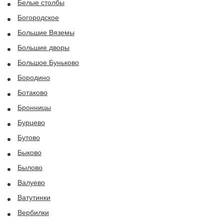
Белые столбы
Богородское
Большие Вяземы
Большие дворы
Большое Буньково
Бородино
Ботаково
Бронницы
Бурцево
Бутово
Быково
Былово
Валуево
Ватутинки
Вербилки