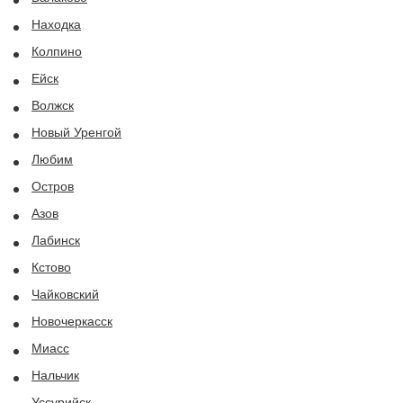
Находка
Колпино
Ейск
Волжск
Новый Уренгой
Любим
Остров
Азов
Лабинск
Кстово
Чайковский
Новочеркасск
Миасс
Нальчик
Уссурийск