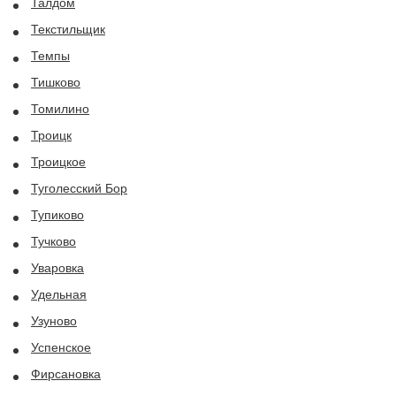
Талдом
Текстильщик
Темпы
Тишково
Томилино
Троицк
Троицкое
Туголесский Бор
Тупиково
Тучково
Уваровка
Удельная
Узуново
Успенское
Фирсановка