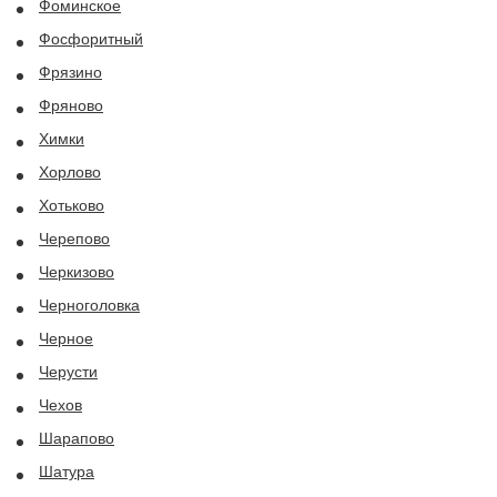
Фоминское
Фосфоритный
Фрязино
Фряново
Химки
Хорлово
Хотьково
Черепово
Черкизово
Черноголовка
Черное
Черусти
Чехов
Шарапово
Шатура