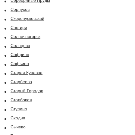
Серебряные Пруды
Серпухов
Скоропусковский
Снегири
Солнечногорск
Солнцево
Софрино
Софьино
Старая Купавна
Старбеево
Старый Городок
Столбовая
Ступино
Сходня
Сычево