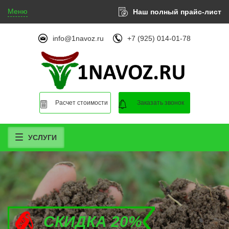
Меню
Наш полный прайс-лист
info@1navoz.ru
+7 (925) 014-01-78
Расчет стоимости
Заказать звонок
УСЛУГИ
СКИДКА 20%
СКИДКА 20%
СКИДКА 20%