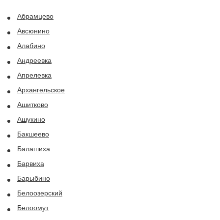
Абрамцево
Авсюнино
Алабино
Андреевка
Апрелевка
Архангельское
Ашитково
Ашукино
Бакшеево
Балашиха
Барвиха
Барыбино
Белоозерский
Белоомут