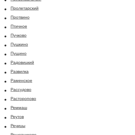
Пролетарский
Протвино
Птичное
Пучково
Пушкино
Пущино
Радовицкий
Развилка
Раменское
Рассудово
Расторопово
Реммаш
Реутов
Речицы
Решетниково