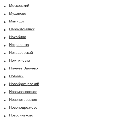
Московский
Муханово
Мытищи
Наро-Фоминск
Нахабино
Некрасовка
Некрасовский
Немчиновка
Нижнее Валуево
Новинки
Новобратцевский
Новоивановское
Новопетровское
Новоподрезково
Новосиньково