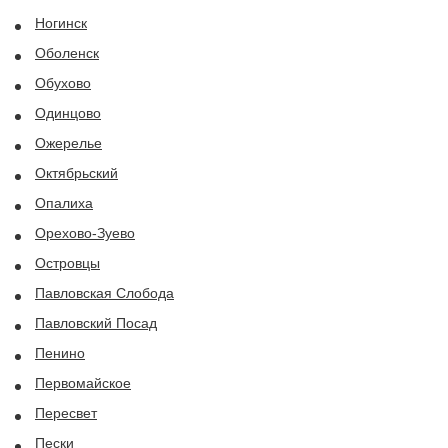
Ногинск
Оболенск
Обухово
Одинцово
Ожерелье
Октябрьский
Опалиха
Орехово-Зуево
Островцы
Павловская Слобода
Павловский Посад
Пенино
Первомайское
Пересвет
Пески