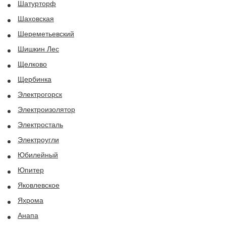
Шатурторф
Шаховская
Шереметьевский
Шишкин Лес
Щелково
Щербинка
Электрогорск
Электроизолятор
Электросталь
Электроугли
Юбилейный
Юпитер
Яковлевское
Яхрома
Анапа