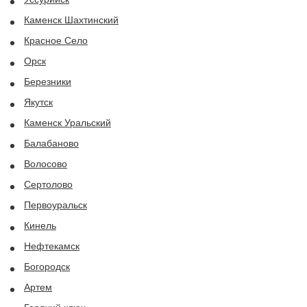
Каменск Шахтинский
Красное Село
Орск
Березники
Якутск
Каменск Уральский
Балабаново
Волосово
Сертолово
Первоуральск
Кинель
Нефтекамск
Богородск
Артем