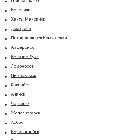
Горячий ключ
Боровичи
Ханты Мансийск
Дмитриев
Петропавловск Камчатский
Апшеронск
Великие Луки
Ломоносов
Нижнекамск
Каспийск
Ачинск
Черкесск
Железногорск
Асбест
Борисоглебск