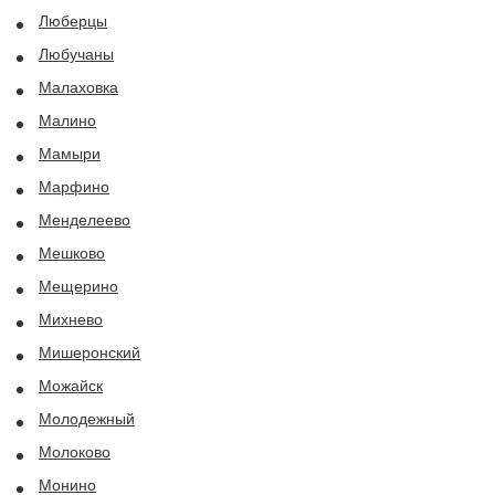
Люберцы
Любучаны
Малаховка
Малино
Мамыри
Марфино
Менделеево
Мешково
Мещерино
Михнево
Мишеронский
Можайск
Молодежный
Молоково
Монино