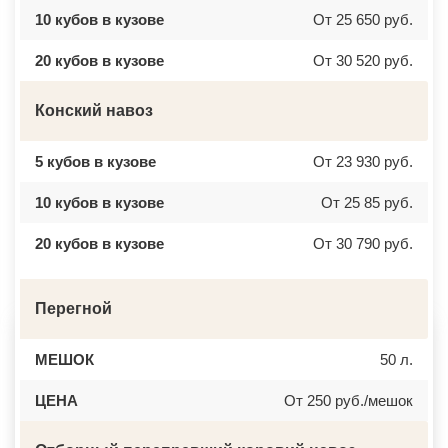
ВЕРБИЛКИ
НОВОЧЕРКАССК
10 кубов в кузове
От 25 650 руб.
ВЕРЕЙКА
МИАСС
ВЕРЕЯ
НАЛЬЧИК
ВЕРХНЕЕ МЯЧКОВО
УССУРИЙСК
20 кубов в кузове
От 30 520 руб.
ВЕРХОВЬЕ
КАМЕНСК ШАХТИНСКИЙ
ВИДНОЕ
КРАСНОЕ СЕЛО
ВИШНЯКОВСКИЕ ДАЧИ
ОРСК
Конский навоз
ВЛАСЬЕВО
БЕРЕЗНИКИ
ВНУКОВО
ЯКУТСК
ВОЛОКОЛАМСК
КАМЕНСК УРАЛЬСКИЙ
5 кубов в кузове
От 23 930 руб.
ВОРОНОВО
БАЛАБАНОВО
ВОСКРЕСЕНСК
ВОЛОСОВО
ВОСТОЧНЫЙ
СЕРТОЛОВО
10 кубов в кузове
От 25 85 руб.
ВОСТРЯКОВО
ПЕРВОУРАЛЬСК
ВОСХОД
КИНЕЛЬ
20 кубов в кузове
От 30 790 руб.
ВЫСОКОВСК
НЕФТЕКАМСК
ГАЗОПРОВОД
БОГОРОДСК
ГЛАГОЛЕВО
АРТЕМ
ГЛЕБОВСКИЙ
ГОРЯЧИЙ КЛЮЧ
ГОЛИЦИНО
Перегной
БОРОВИЧИ
ГОРКИ ЛЕНИНСКИЕ
ХАНТЫ МАНСИЙСК
ГОРКИ-10
ДМИТРИЕВ
ДАВЫДОВО
ПЕТРОПАВЛОВСК КАМЧАТСКИЙ
МЕШОК
50 л.
ДЕДЕНЕВО
АПШЕРОНСК
ДЕДОВСК
ВЕЛИКИЕ ЛУКИ
ЦЕНА
От 250 руб./мешок
ДЕМИХОВО
ЛОМОНОСОВ
ДЗЕРЖИНСКИЙ
НИЖНЕКАМСК
ДМИТРОВ
КАСПИЙСК