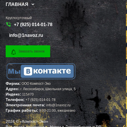
ГЛАВНАЯ
Круглосуточный
+7 (925) 014-01-78
info@1navoz.ru
Заказать звонок
Фирма:
ООО Компост-Эко
Адрес:
г.
Лесосибирск
,
Школьная улица, 5
Индекс:
115470
Телефон:
+7 (925) 014-01-78
Электронная почта:
info@1navoz.ru
График работы:
9:00-21:00, ежедневно
2024 © «Компост-Эко»
Все права защищены - Навоз в Лесосибирске и РФ.