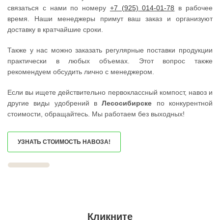
ШАТУРА
ЮЖНОУРАЛЬСК
связаться с нами по номеру
+7 (925) 014-01-78
в рабочее
ШАТУРТОРФ
ДЮРТЮЛИ
ШАХОВСКАЯ
УЧАЛЫ
время. Наши менеджеры примут ваш заказ и организуют
ШЕРЕМЕТЬЕВСКИЙ
ВАЛУЙКИ
доставку в кратчайшие сроки.
ШИШКИН ЛЕС
УРЮПИНСК
ЩЕЛКОВО
ЧАПЛЫГИН
ЩЕРБИНКА
МОНЧЕГОРСК
Также у нас можно заказать регулярные поставки продукции
ЭЛЕКТРОГОРСК
БЕЛИНСКИЙ
практически в любых объемах. Этот вопрос также
ЭЛЕКТРОИЗОЛЯТОР
ПОХВИСТНЕВО
рекомендуем обсудить лично с менеджером.
ЭЛЕКТРОСТАЛЬ
РАССКАЗОВО
ЭЛЕКТРОУГЛИ
МЕГИОН
ЮБИЛЕЙНЫЙ
ТОПКИ
Если вы ищете действительно первоклассный компост, навоз и
ЮПИТЕР
ЗЕЛЕНОГОРСК
другие виды удобрений в
Лесосибирске
по конкурентной
ЯКОВЛЕВСКОЕ
ДМИТРОВСК
ЯХРОМА
СКОПИН
стоимости, обращайтесь. Мы работаем без выходных!
АНАПА
МАРКС
ЕКАТЕРИНБУРГ
ПЕТРОВСК
КРАСНОДАР
ЗЕЛЕНОКУМСК
УЗНАТЬ СТОИМОСТЬ НАВОЗА!
НОВОСИБИРСК
НУРЛАТ
ВОРОНЕЖ
ЗУБЦОВ
ИРКУТСК
САЯНОГОРСК
РОСТОВ
АША
САМАРА
ОНЕГА
НЕЯ
БЕЛОРЕЦК
ВОЛГОГРАД
СИБАЙ
НИЖНИЙ НОВГОРОД
СОВЕТСК
КРАСНОЯРСК
КОНДРОВО
ЧЕЛЯБИНСК
ТАШТАГОЛ
Кликните