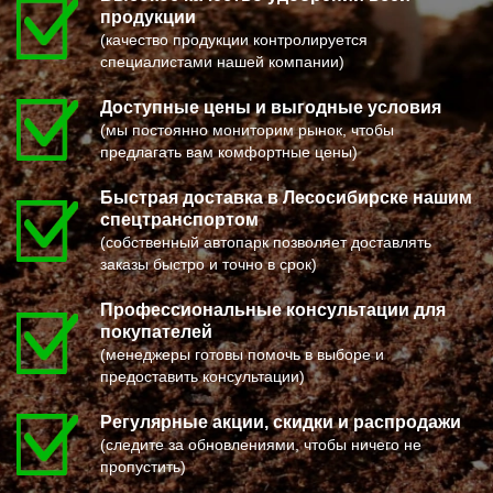
ПОСЕЛОК ВОСКРЕСЕНСКОЕ
МИХАЙЛОВ
продукции
ПОСЕЛОК БИОКОМБИНАТА
НЯГАНЬ
ПОСЕЛОК БОЛЬШЕВИК
МЕЛЕУЗ
(качество продукции контролируется
ПОСЕЛОК ВОЛОДАРСКОГО
КОЛЬЧУГИНО
специалистами нашей компании)
ПОСЕЛОК ВОРОВСКОГО
КАМЫШИН
ПОСЕЛОК ИМ. ЦЮРУПЫ
ТИХВИН
Доступные цены и выгодные условия
ПОСЕЛОК ЛЕСНЫЕ ПОЛЯНЫ
НОВОШАХТИНСК
ПОСЕЛОК ЛМС
ВОЛЬСК
(мы постоянно мониторим рынок, чтобы
МОСРЕНТГЕН
КОНАКОВО
предлагать вам комфортные цены)
ПРАВДИНСКИЙ
САРАПУЛ
ПРИВОКЗАЛЬНЫЙ
КОМСОМОЛЬСК НА АМУРЕ
Быстрая доставка в Лесосибирске нашим
ПРОЛЕТАРСКИЙ
КИЗИЛЮРТ
ПРОТВИНО
МИХАЙЛОВСК
спецтранспортом
ПТИЧНОЕ
ПЕТУШКИ
(собственный автопарк позволяет доставлять
ПУЧКОВО
ПРИМОРСКО АХТАРСК
заказы быстро и точно в срок)
ПУШКИНО
ЛЕСОСИБИРСК
ПУЩИНО
БУДЕННОВСК
РАДОВИЦКИЙ
КАЛЯЗИН
Профессиональные консультации для
РАЗВИЛКА
ГЛАЗОВ
покупателей
РАМЕНСКОЕ
РУБЦОВСК
(менеджеры готовы помочь в выборе и
РАССУДОВО
ГУБКИН
РАСТОРОПОВО
КЛИНЦЫ
предоставить консультации)
РЕММАШ
УСМАНЬ
РЕУТОВ
КУНГУР
Регулярные акции, скидки и распродажи
РЕЧИЦЫ
КАЧКАНАР
РЕШЕТНИКОВО
КОЗЕЛЬСК
(следите за обновлениями, чтобы ничего не
РЖАВКИ
ШАРЬЯ
пропустить)
РОГАЧЕВО
ЧИСТОПОЛЬ