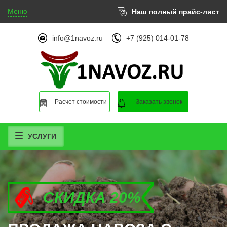
Меню
Наш полный прайс-лист
info@1navoz.ru
+7 (925) 014-01-78
Расчет стоимости
Заказать звонок
УСЛУГИ
СКИДКА 20%
СКИДКА 20%
СКИДКА 20%