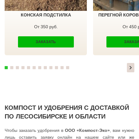
ТЕКСТИЛЬЩИК
ПРИМОРСК
ТЕМПЫ
ЯСНЫЙ
ТИШКОВО
ВЕРЕЩАГИНО
КОНСКАЯ ПОДСТИЛКА
ПЕРЕГНОЙ КОРОВ
ТОМИЛИНО
ГУБАХА
ТРОИЦК
УЗЛОВАЯ
ТРОИЦКОЕ
САЛЕХАРД
От 350 руб.
От 450 
ТУГОЛЕССКИЙ БОР
ПРОКОПЬЕВСК
ТУПИКОВО
СЕМЕНОВ
ТУЧКОВО
СТАРАЯ РУССА
ЗАКАЗАТЬ
ЗАКАЗ
УВАРОВКА
КРАСНОКАМСК
УДЕЛЬНАЯ
АПАТИТЫ
УЗУНОВО
БАЛАХНА
УСПЕНСКОЕ
МИЛЛЕРОВО
ФИРСАНОВКА
НОВОУРАЛЬСК
ФОМИНСКОЕ
ТАЛИЦА
ФОСФОРИТНЫЙ
ИНКЕРМАН
ФРЯЗИНО
ЯЛУТОРОВСК
ФРЯНОВО
КОПЕЙСК
ХИМКИ
САТКА
ХОРЛОВО
АХТУБИНСК
ХОТЬКОВО
ИШИМБАЙ
ЧЕРЕПОВО
БИРОБИДЖАН
КОМПОСТ И УДОБРЕНИЯ С ДОСТАВКОЙ
ЧЕРКИЗОВО
ШАРЫПОВО
ЧЕРНОГОЛОВКА
ВАЛДАЙ
ПО ЛЕСОСИБИРСКЕ И ОБЛАСТИ
ЧЕРНОЕ
КУЙБЫШЕВ
ЧЕРУСТИ
СОЛИКАМСК
ЧЕХОВ
РОСЛАВЛЬ
Чтобы заказать удобрения в
ООО «Компост-Эко»
, вам нужно
ШАРАПОВО
ЗАВОДОУКОВСК
лишь оставить заявку онлайн на нашем сайте или же