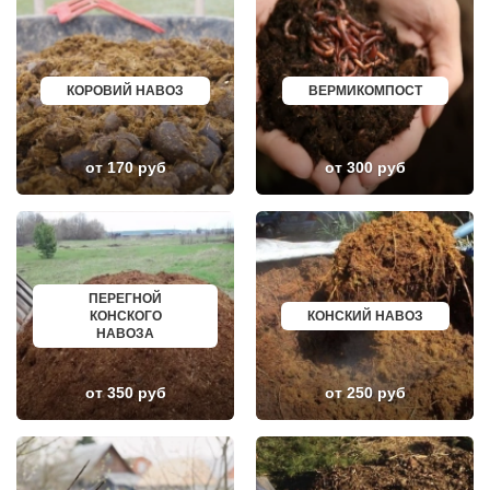
ИВАНОВО
ЮРГА
ХАБАРОВСК
ВЯТСКИЕ ПОЛЯНЫ
ТАМБОВ
ОЛЕНЕГОРСК
ОРЕНБУРГ
ЛЫСЬВА
КЕМЕРОВО
НЕРЮНГРИ
КАЛУГА
АРСК
КОРОВИЙ НАВОЗ
ВЕРМИКОМПОСТ
МАХАЧКАЛА
УДОМЛЯ
СМОЛЕНСК
АМУРСК
ЧЕБОКСАРЫ
ЧЕБАРКУЛЬ
ВОЛОГДА
НОЯБРЬСК
от 170 руб
от 300 руб
ВЛАДИВОСТОК
ГОРОХОВЕЦ
ОРЁЛ
КАЛАЧ
АСТРАХАНЬ
БАЛТИЙСК
ОРЛОВ
ЛЮДИНОВО
КОСТРОМА
МЕЩОВСК
ПСКОВ
ЕЛИЗОВО
ВЕЛИКИЙ НОВГОРОД
КИСЕЛЕВСК
ПЕРЕГНОЙ
НАБЕРЕЖНЫЕ ЧЕЛНЫ
БОГОТОЛ
КОНСКОГО
КОНСКИЙ НАВОЗ
МУРМАНСК
РУЗАЕВКА
НАВОЗА
АРХАНГЕЛЬСК
БУГУРУСЛАН
САРАНСК
АРТЕМОВСКИЙ
ПЕТРОЗАВОДСК
КРАСНОТУРЬИНСК
ОТРАДНЫЙ
СЕВЕРСК
от 350 руб
от 250 руб
ЧЕРЕПОВЕЦ
ВЕНЕВ
ОБЬ
БЕЛОКУРИХА
НОВОКУЗНЕЦК
КОРЯЖМА
ПЯТИГОРСК
ЮРЬЕВ-ПОЛЬСКИЙ
ОТРАДНОЕ
ФУРМАНОВ