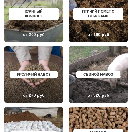
УЛАН УДЭ
НИЖНЕУДИНСК
СОВЕТСКИЙ
ШЕЛЕХОВ
СТАРЫЙ ОСКОЛ
УРЖУМ
КУРИНЫЙ
ПТИЧИЙ ПОМЕТ С
ЧИТА
ЛЕБЕДЯНЬ
КОМПОСТ
ОПИЛКАМИ
КОВРОВ
ЛЫСКОВО
СЫКТЫВКАР
КАЛАЧИНСК
ТАРА
СОРОЧИНСК
ГЕЛЕНДЖИК
ГОРНОЗАВОДСК
от 200 руб
от 180 руб
ЙОШКАР ОЛА
ВЕРХНИЙ ТАГИЛ
НИЖНИЙ ТАГИЛ
КАРПИНСК
АБАКАН
БЕЛЕВ
ТАГАНРОГ
ДОНСКОЙ
ШАХТЫ
СТАРОДУБ
ОСА
БУТУРЛИНОВКА
ВОЛЖСКИЙ
ТАЙШЕТ
СУРГУТ
ГВАРДЕЙСК
КРОЛИЧИЙ НАВОЗ
СВИНОЙ НАВОЗ
КУРГАН
СУХИНИЧИ
КРЫМСК
ОСИННИКИ
АЛЕКСАНДРОВ
МОРОЗОВСК
ЭНГЕЛЬС
АЛАПАЕВСК
от 270 руб
от 320 руб
МАГНИТОГОРСК
ИЗОБИЛЬНЫЙ
БЛАГОВЕЩЕНСК
МОРШАНСК
ОБНИНСК
БУГУЛЬМА
КОЛА
БУИНСК
КИРОВСК
ЛИХОСЛАВЛЬ
СВОБОДНЫЙ
СУВОРОВ
БОР
СНЕЖИНСК
ПАВЛОВСК
ТЫНДА