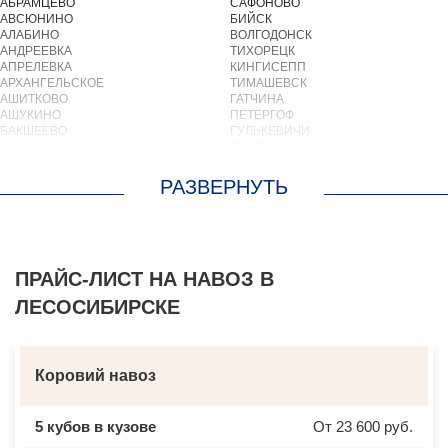
АБРАМЦЕВО
САФОНОВО
АВСЮНИНО
БИЙСК
АЛАБИНО
ВОЛГОДОНСК
АНДРЕЕВКА
ТИХОРЕЦК
АПРЕЛЕВКА
КИНГИСЕПП
АРХАНГЕЛЬСКОЕ
ТИМАШЕВСК
АШИТКОВО
ГАТЧИНА
АШУКИНО
ПЕТЕРГОФ
БАКШЕЕВО
ГУЛЬКЕВИЧИ
БАЛАШИХА
ВЫКСА
БАРВИХА
БЕРЕЗОВСКИЙ
БАРЫБИНО
ВЫБОРГ
БЕЛООЗЕРСКИЙ
ТУАПСЕ
БЕЛООМУТ
ЗИМА
БЕЛЫЕ СТОЛБЫ
БРАТСК
БОГОРОДСКОЕ
СЕВЕРОДВИНСК
БОЛЬШИЕ ВЯЗЕМЫ
БАЛАКОВО
БОЛЬШИЕ ДВОРЫ
ПРАЙС-ЛИСТ НА НАВОЗ В
НАХОДКА
БОЛЬШОЕ БУНЬКОВО
КОЛПИНО
ЛЕСОСИБИРСКЕ
БОРОДИНО
ЕЙСК
БОТАКОВО
ВОЛЖСК
БРОННИЦЫ
НОВЫЙ УРЕНГОЙ
БУРЦЕВО
ЛЮБИМ
БУТОВО
ОСТРОВ
Коровий навоз
БЫКОВО
АЗОВ
БЫЛОВО
ЛАБИНСК
ВАЛУЕВО
КСТОВО
5 кубов в кузове
От 23 600 руб.
ВАТУТИНКИ
ЧАЙКОВСКИЙ