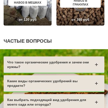
ВЛАДИКАВКАЗ
БИРЮЧ
НАВОЗ В
НАВОЗ В МЕШКАХ
ЮЖНО САХАЛИНСК
НОВЫЙ ОСКОЛ
ГРАНУЛАХ
ДЕРБЕНТ
ВЕЛИКИЙ УСТЮГ
АНГАРСК
НИКОЛЬСК
СТЕРЛИТАМАК
ЛЕНИНСК-КУЗНЕЦКИЙ
от 120 руб
от 160 руб
ГРЯЗИ
НАЗАРОВО
ДНО
ЛОДЕЙНОЕ ПОЛЕ
ТЕМРЮК
МАГАДАН
ЛУГА
КРАСНОСЛОБОДСК
БАТАЙСК
БОЛОТНОЕ
МАЙКОП
НИЖНИЙ ЛОМОВ
ЧАСТЫЕ ВОПРОСЫ
РЫБИНСК
СЕРДОБСК
СЛАВЯНСК НА КУБАНИ
КРАСНЫЙ СУЛИН
ТУЙМАЗЫ
КРОНШТАДТ
МУРОМ
РТИЩЕВО
СЫЗРАНЬ
КАМЫШЛОВ
Что такое органические удобрения и зачем они
ПУШКИН
НИЖНЯЯ ТУРА
ВСЕВОЛОЖСК
ГЛИНКА
нужны?
АРЗАМАС
ЛЕНИНОГОРСК
АРМАВИР
БОГОРОДИЦК
СЛАНЦЫ
ЧЕРНОГОРСК
Какие виды органических удобрений вы
ПЛАСТ
продаете?
Как выбрать подходящий вид удобрения для
моего сада или огорода?